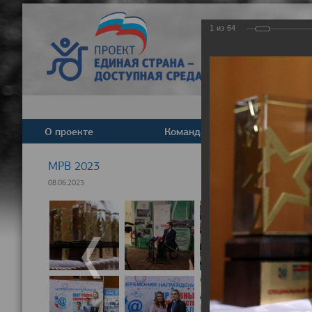
1
из
64
О проекте
Команда
Новост
МРВ 2023
08.06.2023