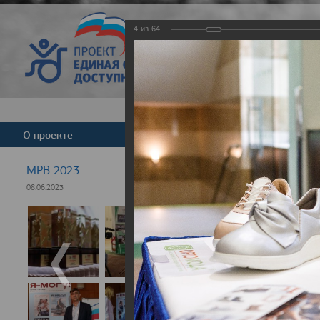
4
из
64
Версия для слабовид
О проекте
Команда
Новости
МРВ 2023
08.06.2023