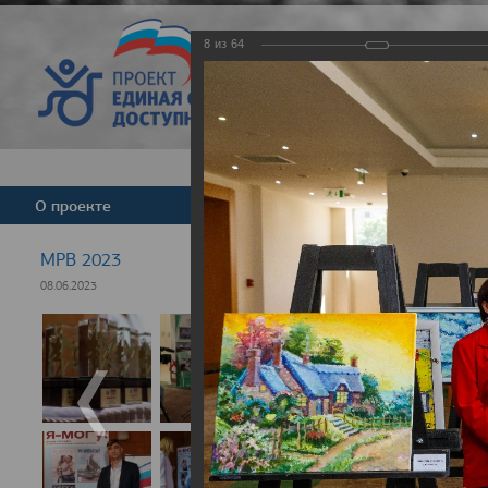
8
из
64
Версия для слабовид
О проекте
Команда
Новости
МРВ 2023
08.06.2023