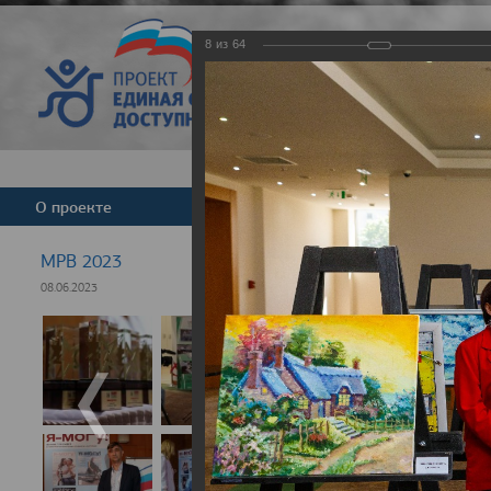
8
из
64
Версия для слабовид
О проекте
Команда
Новости
МРВ 2023
08.06.2023