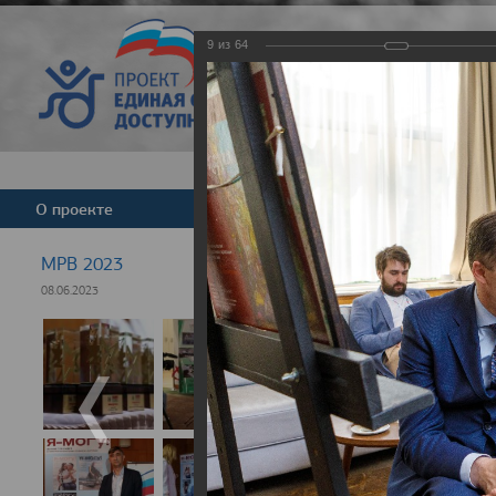
9
из
64
Версия для слабовид
О проекте
Команда
Новости
МРВ 2023
08.06.2023