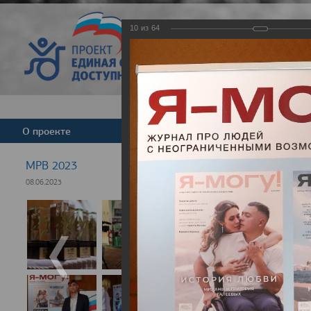
10
из
64
Версия для слабовид
О проекте
Команда
Новости
МРВ 2023
08.06.2023