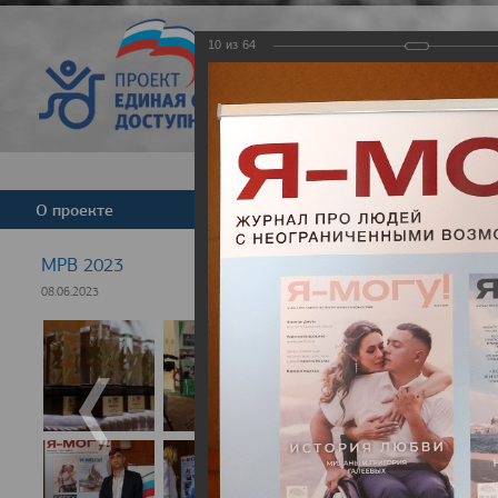
10
из
64
Версия для слабовид
О проекте
Команда
Новости
МРВ 2023
08.06.2023