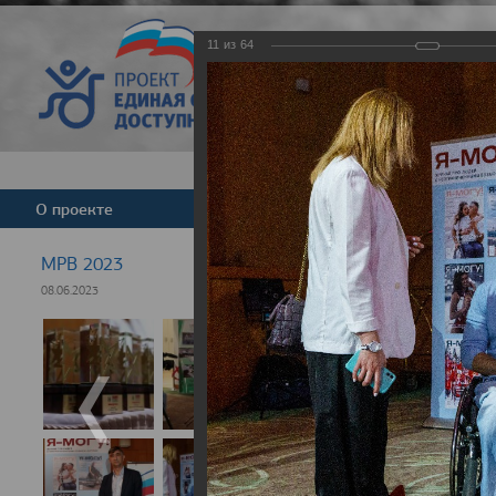
11
из
64
Версия для слабовид
О проекте
Команда
Новости
МРВ 2023
08.06.2023