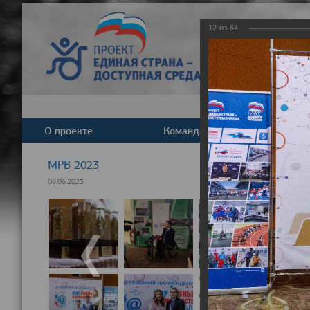
12
из
64
О проекте
Команда
Новост
МРВ 2023
08.06.2023