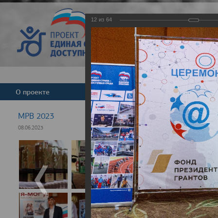
12
из
64
Версия для слабовид
О проекте
Команда
Новости
МРВ 2023
08.06.2023