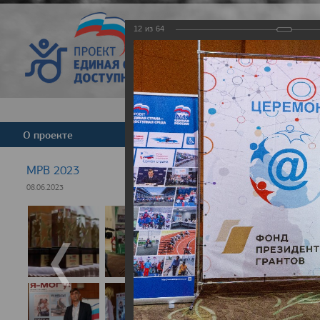
12
из
64
Версия для слабовид
О проекте
Команда
Новости
МРВ 2023
08.06.2023