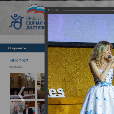
17
из
64
Версия для слабовид
О проекте
Команда
Новости
МРВ 2023
08.06.2023