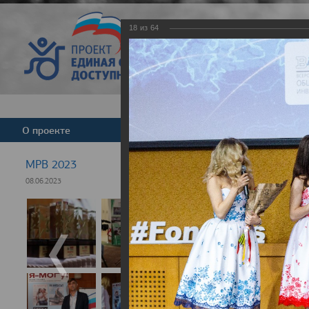
18
из
64
Версия для слабовид
О проекте
Команда
Новости
МРВ 2023
08.06.2023