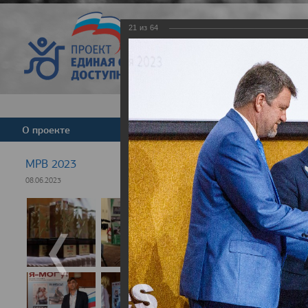
21
из
64
Версия для слабовид
О проекте
Команда
Новости
МРВ 2023
08.06.2023