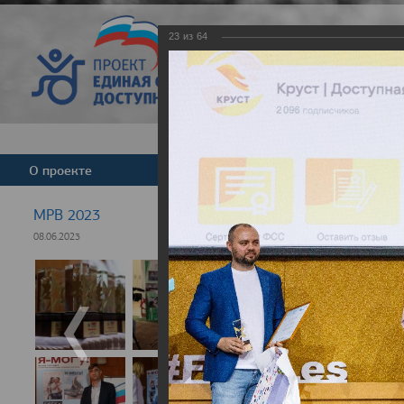
23
из
64
Версия для слабовид
О проекте
Команда
Новости
МРВ 2023
08.06.2023