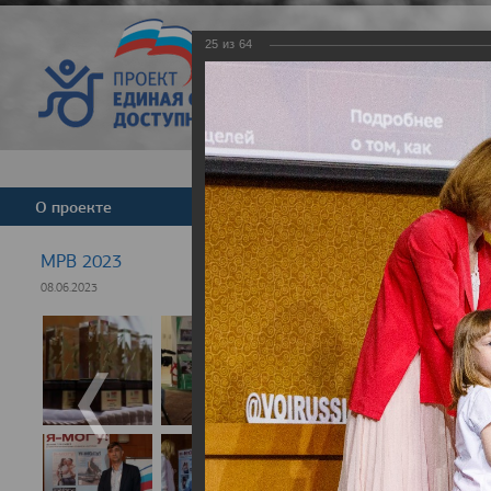
25
из
64
Версия для слабовид
О проекте
Команда
Новости
МРВ 2023
08.06.2023