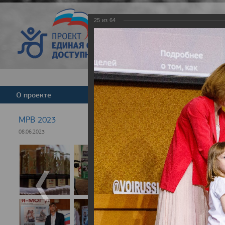
25
из
64
Версия для слабовид
О проекте
Команда
Новости
МРВ 2023
08.06.2023