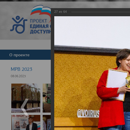
27
из
64
Версия для слабовид
О проекте
Команда
Новости
МРВ 2023
08.06.2023