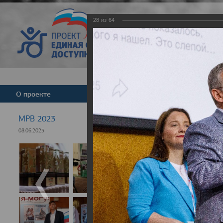
28
из
64
Версия для слабовид
О проекте
Команда
Новости
МРВ 2023
08.06.2023