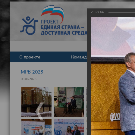
29
из
64
О проекте
Команда
Новост
МРВ 2023
08.06.2023