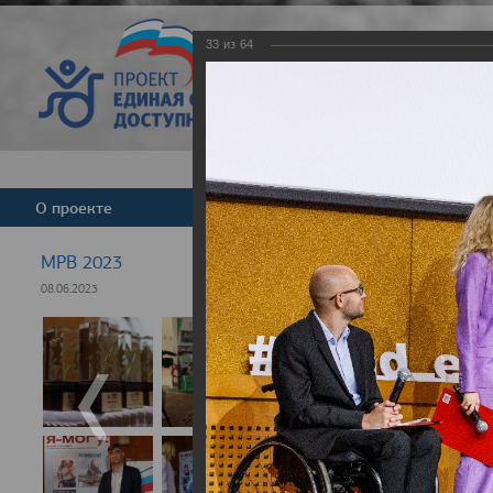
33
из
64
Версия для слабовид
О проекте
Команда
Новости
МРВ 2023
08.06.2023