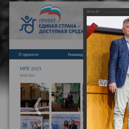
35
из
64
О проекте
Команда
Новост
МРВ 2023
08.06.2023