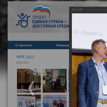
37
из
64
О проекте
Команда
Новост
МРВ 2023
08.06.2023