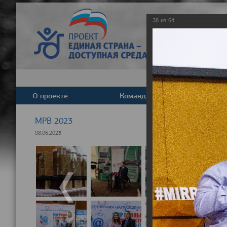
38
из
64
О проекте
Команда
Новост
МРВ 2023
08.06.2023