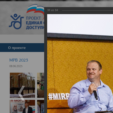
38
из
64
Версия для слабовид
О проекте
Команда
Новости
МРВ 2023
08.06.2023