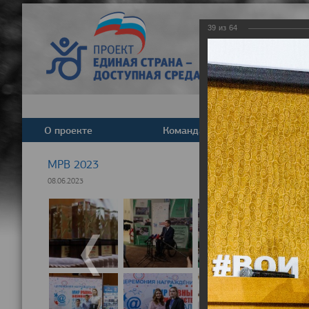
39
из
64
О проекте
Команда
Новост
МРВ 2023
08.06.2023