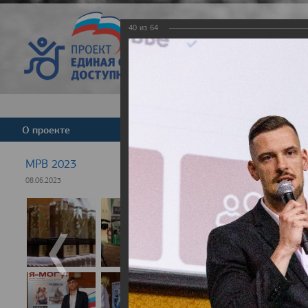
40
из
64
Версия для слабовид
О проекте
Команда
Новости
МРВ 2023
08.06.2023