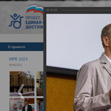
41
из
64
Версия для слабовид
О проекте
Команда
Новости
МРВ 2023
08.06.2023