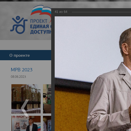
41
из
64
Версия для слабовид
О проекте
Команда
Новости
МРВ 2023
08.06.2023