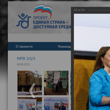
42
из
64
О проекте
Команда
Новост
МРВ 2023
08.06.2023