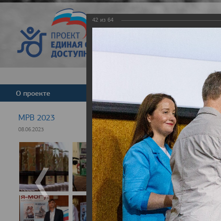
42
из
64
Версия для слабовид
О проекте
Команда
Новости
МРВ 2023
08.06.2023