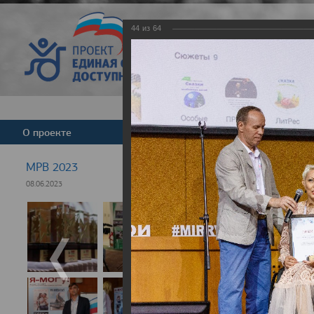
44
из
64
Версия для слабовид
О проекте
Команда
Новости
МРВ 2023
08.06.2023