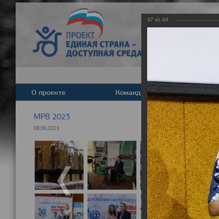
47
из
64
О проекте
Команда
Новост
МРВ 2023
08.06.2023