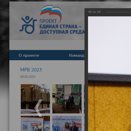
49
из
64
О проекте
Команда
Новост
МРВ 2023
08.06.2023