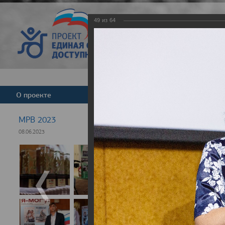
49
из
64
Версия для слабовид
О проекте
Команда
Новости
МРВ 2023
08.06.2023