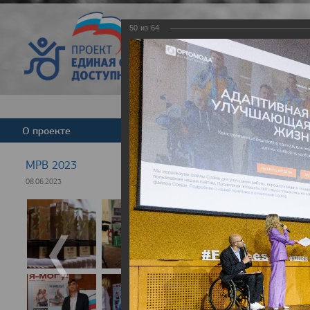
50
из
64
Версия для слабовид
О проекте
Команда
Новости
МРВ 2023
08.06.2023