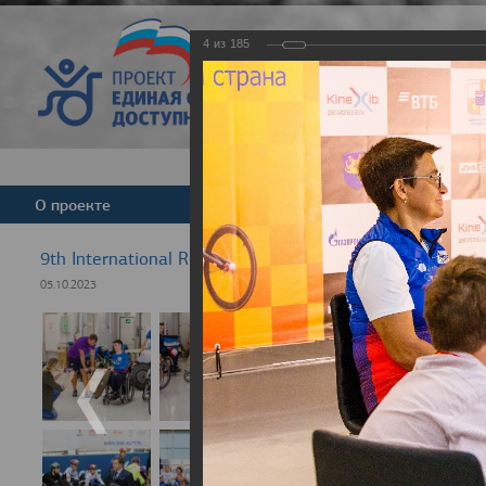
4
из
185
Версия для слабовид
О проекте
Команда
Новости
9th International Rezept-Sport Wheelchair Half Marath
05.10.2023