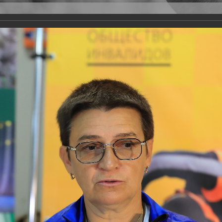
Версия для слабовидящих
Задать вопрос
и
Деятельность
Базы данных
rathon