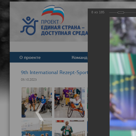
8
из
185
О проекте
Команда
Новост
9th International Rezept-Sport Wheelchair Half Ma
05.10.2023