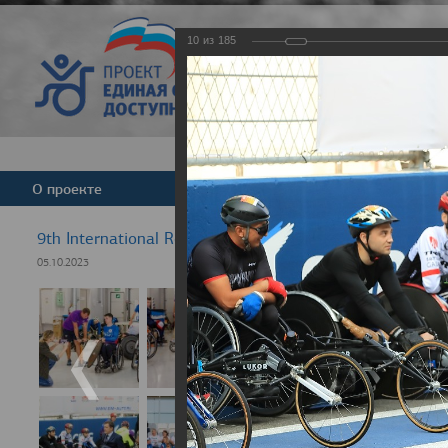
10
из
185
Версия для слабовид
О проекте
Команда
Новости
9th International Rezept-Sport Wheelchair Half Marath
05.10.2023