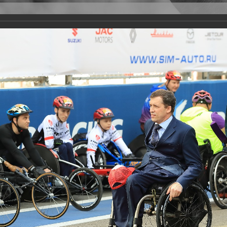
Версия для слабовидящих
Задать вопрос
и
Деятельность
Базы данных
rathon