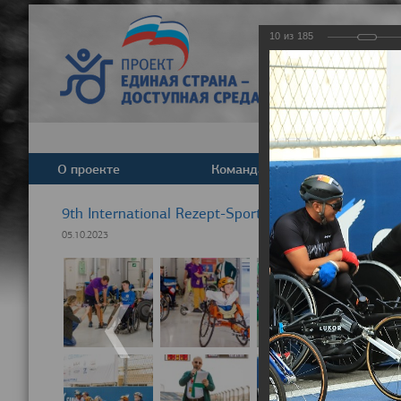
10
из
185
О проекте
Команда
Новост
9th International Rezept-Sport Wheelchair Half Ma
05.10.2023