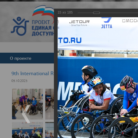
15
из
185
Версия для слабовид
О проекте
Команда
Новости
9th International Rezept-Sport Wheelchair Half Marath
05.10.2023