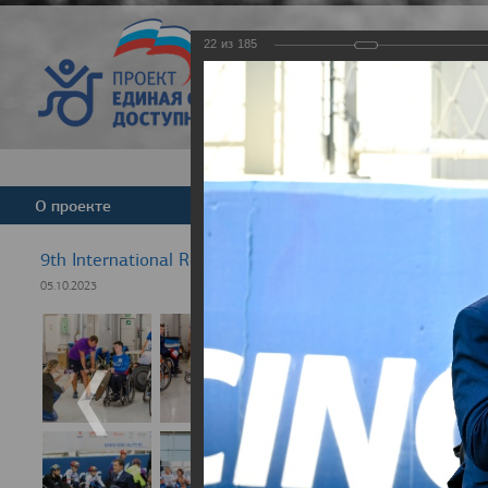
22
из
185
Версия для слабовид
О проекте
Команда
Новости
9th International Rezept-Sport Wheelchair Half Marath
05.10.2023