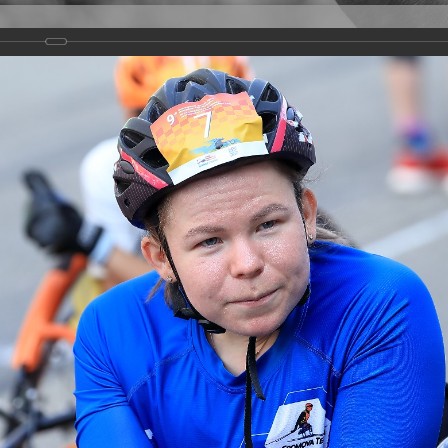
Версия для слабовидящих
Задать вопрос
и
Деятельность
Базы данных
rathon