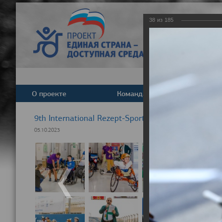
38
из
185
О проекте
Команда
Новост
9th International Rezept-Sport Wheelchair Half Ma
05.10.2023