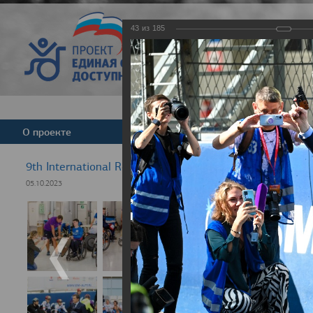
43
из
185
Версия для слабовид
О проекте
Команда
Новости
9th International Rezept-Sport Wheelchair Half Marath
05.10.2023