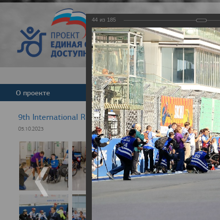
44
из
185
Версия для слабовид
О проекте
Команда
Новости
9th International Rezept-Sport Wheelchair Half Marath
05.10.2023