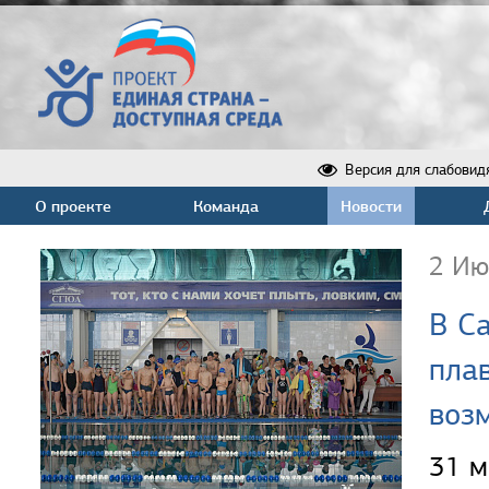
Версия для слабовид
О проекте
Команда
Новости
2 Ию
В С
пла
воз
31 м