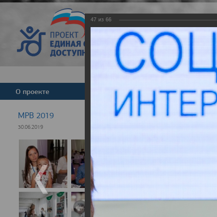
47
из
66
Версия для слабовид
О проекте
Команда
Новости
МРВ 2019
30.06.2019