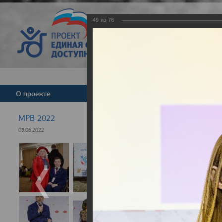
49
из
76
Версия для слабовид
О проекте
Команда
Новости
МРВ 2022
03.06.2022