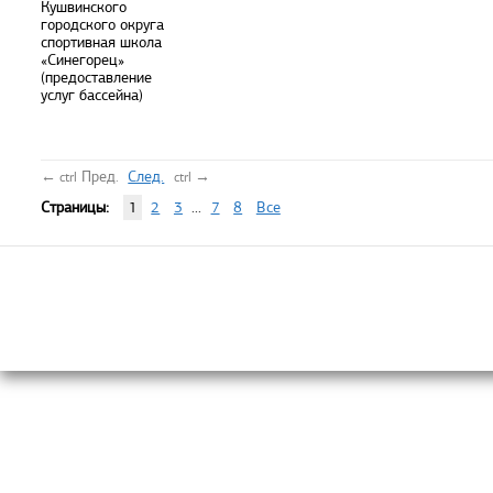
Кушвинского
городского округа
спортивная школа
«Синегорец»
(предоставление
услуг бассейна)
←
Пред.
След.
→
ctrl
ctrl
Страницы:
1
2
3
...
7
8
Все