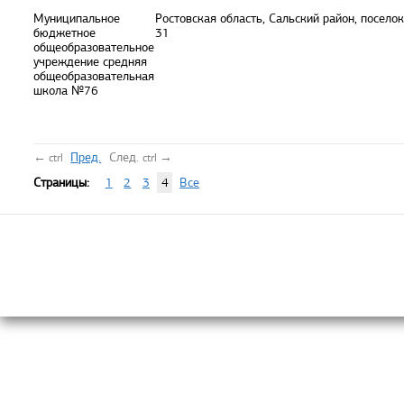
Муниципальное
Ростовская область, Сальский район, поселок 
бюджетное
31
общеобразовательное
учреждение средняя
общеобразовательная
школа №76
←
Пред.
След.
→
ctrl
ctrl
Страницы:
1
2
3
4
Все